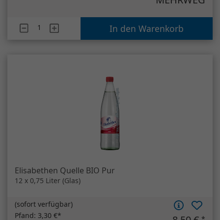
Elisabethen Quelle BIO Pur
12 x 0,75 Liter (Glas)
(
sofort verfügbar
)
Pfand:
3,30 €*
8,50 €
*
0,94 €/Liter*
MEHRWEG
Artikelanzahl
Elisabethen Quelle BIO Pur
In den Warenkorb