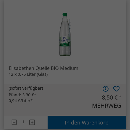
Elisabethen Quelle BIO Medium
12 x 0,75 Liter (Glas)
(
sofort verfügbar
)
Pfand:
3,30 €*
8,50 €
*
0,94 €/Liter*
MEHRWEG
Artikelanzahl
Elisabethen Quelle BIO Medium
In den Warenkorb
*Alle Preise verstehen sich inkl.
Nach oben
gesetzlicher USt., lediglich der Pfand bei
gewerblichen Kunden zuzgl. gesetzlicher
USt.
Änderungen und Irrtümer vorbehalten.
Lieferinformationen