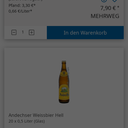
Andechser Weissbier Hell
20 x 0,5 Liter (Glas)
(
sofort verfügbar
)
Pfand:
3,10 €*
22,90 €
*
2,29 €/Liter*
MEHRWEG
Artikelanzahl
Andechser Weissbier Hell
In den Warenkorb