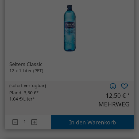
12 x 1 Liter (PET)
(
sofort verfügbar
)
Pfand:
3,30 €*
12,50 €
*
1,04 €/Liter*
MEHRWEG
Artikelanzahl
Selters Classic
In den Warenkorb