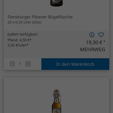
Artikelanzahl
Flensburger Pilsener Bügelflasche
In den Warenkorb
Allgäuer Büble Bayrisch Hell Bügelflasche
20 x 0,5 Liter (Glas)
(
sofort verfügbar
)
Pfand:
4,50 €*
22,00 €
*
2,20 €/Liter*