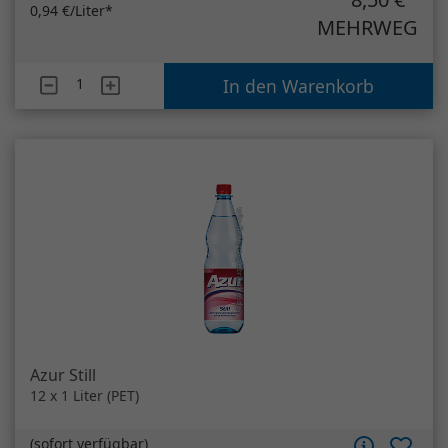
Azur Still
12 x 1 Liter (PET)
(
sofort verfügbar
)
Pfand:
3,30 €*
7,90 €
*
0,66 €/Liter*
MEHRWEG
Artikelanzahl
Azur Still
In den Warenkorb