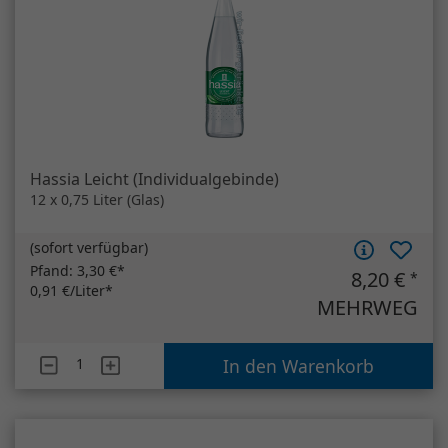
(
sofort verfügbar
)
Pfand:
3,30 €*
8,20 €
*
0,91 €/Liter*
MEHRWEG
Artikelanzahl
Hassia Leicht (Individualgebinde)
In den Warenkorb
Selters Classic