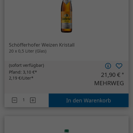
(
sofort verfügbar
)
Pfand:
3,10 €*
21,90 €
*
2,19 €/Liter*
MEHRWEG
Artikelanzahl
Schöfferhofer Weizen Kristall
In den Warenkorb
Hassia Leicht (Individualgebinde)
12 x 0,75 Liter (Glas)