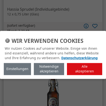
Artikelanzahl
Hassia Sprudel (Individualgebinde)
In den Warenkorb
🍪 WIR VERWENDEN COOKIES
Wir nutzen Cookies auf unserer Website. Einige von ihnen
sind essenziell, während andere uns helfen, diese Website
und Ihre Erfahrung zu verbessern.
Datenschutzerklärung
Notwendige
Alle
Einstellungen
akzeptieren
akzeptieren
Flensburger Pilsener Bügelflasche
20 x 0,33 Liter (Glas)
(
sofort verfügbar
)
Pfand:
4,50 €*
19,30 €
*
2,92 €/Liter*
MEHRWEG