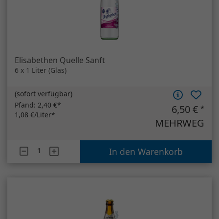
Pfand:
2,40 €*
6,50 €
*
1,08 €/Liter*
MEHRWEG
Artikelanzahl
Elisabethen Quelle Sanft
In den Warenkorb
Schöfferhofer Weizen Kristall
20 x 0,5 Liter (Glas)