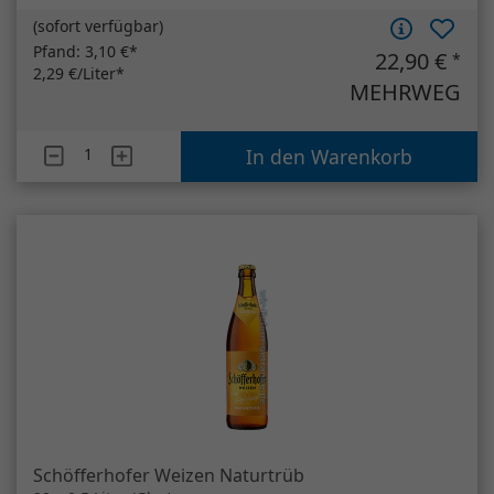
Schöfferhofer Weizen Naturtrüb
20 x 0,5 Liter (Glas)
(
sofort verfügbar
)
Pfand:
3,10 €*
21,90 €
*
2,19 €/Liter*
MEHRWEG
Artikelanzahl
Schöfferhofer Weizen Naturtrüb
In den Warenkorb